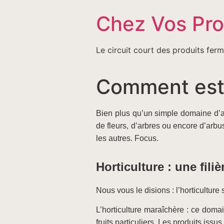
Passer
Chez Vos Pr
au
contenu
Le circuit court des produits ferm
Comment est o
Bien plus qu’un simple domaine d’act
de fleurs, d’arbres ou encore d’arbu
les autres. Focus.
Horticulture : une fili
Nous vous le disions : l’horticultur
L’horticulture maraîchère : ce domai
fruits particuliers. Les produits iss