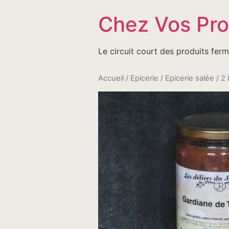
Passer
Chez Vos Pr
au
contenu
Le circuit court des produits ferm
Accueil
/
Epicerie
/
Epicerie salée
/ 2