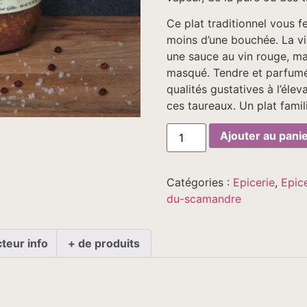
Ce plat traditionnel vous
moins d’une bouchée. La v
une sauce au vin rouge, ma
masqué. Tendre et parfumé
qualités gustatives à l’élev
ces taureaux. Un plat famil
quantité
Ajouter au pani
de
2
bocaux
de
Catégories :
Epicerie
,
Epice
gardiane
de
du-scamandre
taureau
teur info
+ de produits