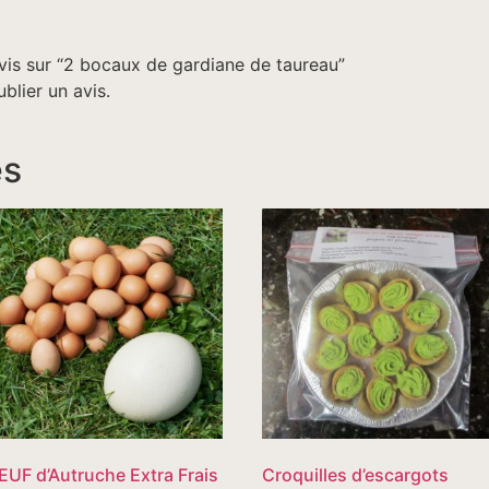
avis sur “2 bocaux de gardiane de taureau”
blier un avis.
es
ŒUF d’Autruche Extra Frais
Croquilles d’escargots