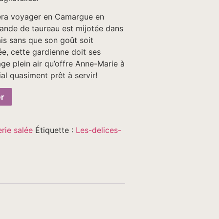
 fera voyager en Camargue en
iande de taureau est mijotée dans
is sans que son goût soit
e, cette gardienne doit ses
age plein air qu’offre Anne-Marie à
ial quasiment prêt à servir!
er
rie salée
Étiquette :
Les-delices-