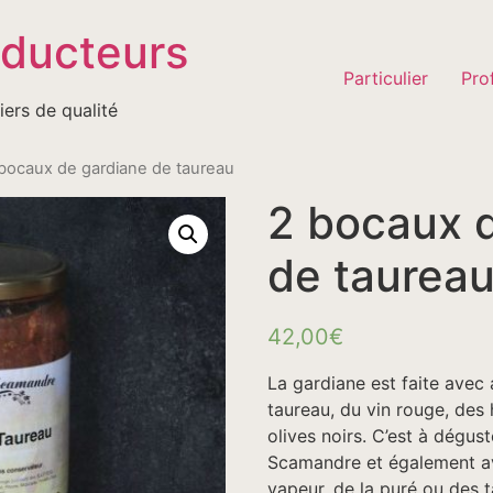
oducteurs
Particulier
Pro
iers de qualité
 bocaux de gardiane de taureau
2 bocaux 
de taurea
42,00
€
La gardiane est faite ave
taureau, du vin rouge, des
olives noirs. C’est à dégust
Scamandre et également a
vapeur, de la puré ou des ta