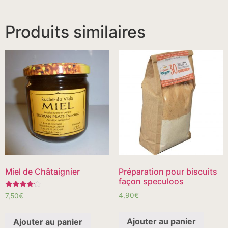
Produits similaires
Miel de Châtaignier
Préparation pour biscuits
façon speculoos
Note
4,90
€
7,50
€
4.00
sur 5
Ajouter au panier
Ajouter au panier