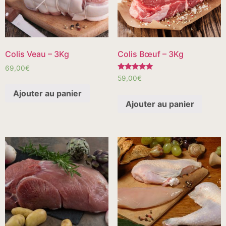
Colis Veau – 3Kg
Colis Bœuf – 3Kg
69,00
€
Note
59,00
€
5.00
sur 5
Ajouter au panier
Ajouter au panier