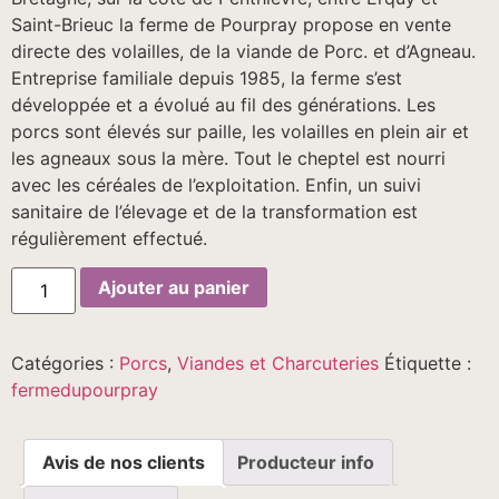
Saint-Brieuc la ferme de Pourpray propose en vente
directe des volailles, de la viande de Porc. et d’Agneau.
Entreprise familiale depuis 1985, la ferme s’est
développée et a évolué au fil des générations. Les
porcs sont élevés sur paille, les volailles en plein air et
les agneaux sous la mère. Tout le cheptel est nourri
avec les céréales de l’exploitation. Enfin, un suivi
sanitaire de l’élevage et de la transformation est
régulièrement effectué.
quantité
Ajouter au panier
de
Rôti
de
Porc
Catégories :
Porcs
,
Viandes et Charcuteries
Étiquette :
dans
l’Échine
fermedupourpray
-
1Kg
Avis de nos clients
Producteur info