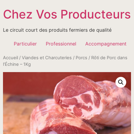
Passer
Chez Vos Producteurs
au
contenu
Le circuit court des produits fermiers de qualité
Particulier
Professionnel
Accompagnement
Accueil
/
Viandes et Charcuteries
/
Porcs
/ Rôti de Porc dans
l’Échine – 1Kg