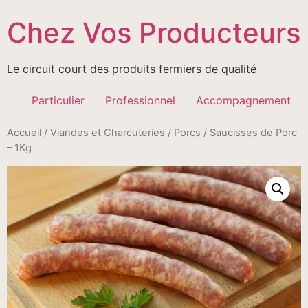
Passer
Chez Vos Producteurs
au
contenu
Le circuit court des produits fermiers de qualité
Particulier
Professionnel
Accompagnement
Accueil
/
Viandes et Charcuteries
/
Porcs
/ Saucisses de Porc
– 1Kg