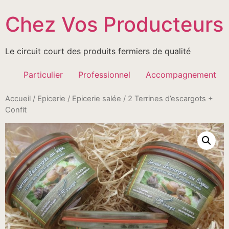
Passer
Chez Vos Producteurs
au
contenu
Le circuit court des produits fermiers de qualité
Particulier
Professionnel
Accompagnement
Accueil
/
Epicerie
/
Epicerie salée
/ 2 Terrines d’escargots +
Confit