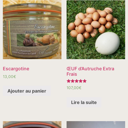
Escargotine
ŒUF d’Autruche Extra
Frais
13,00
€
Note
107,00
€
Ajouter au panier
5.00
sur 5
Lire la suite