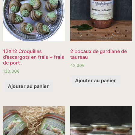
12X12 Croquilles
2 bocaux de gardiane de
d’escargots en frais + frais
taureau
de port .
42,00
€
130,00
€
Ajouter au panier
Ajouter au panier