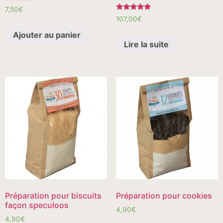
Note
7,50
€
4.00
Note
107,00
€
sur 5
5.00
sur 5
Ajouter au panier
Lire la suite
Préparation pour biscuits
Préparation pour cookies
façon speculoos
4,90
€
4,90
€