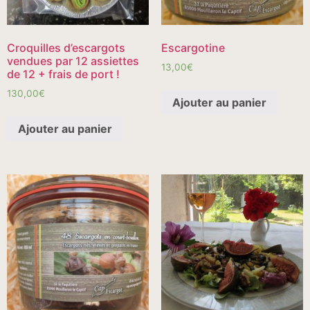
Croquilles d’escargots
Escargotine
vendues par 12 assiettes
13,00
€
de 12 + frais de port !
130,00
€
Ajouter au panier
Ajouter au panier