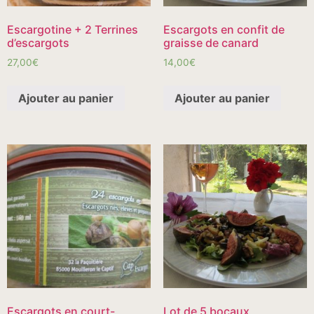
Escargotine + 2 Terrines
Escargots en confit de
d’escargots
graisse de canard
27,00
€
14,00
€
Ajouter au panier
Ajouter au panier
Escargots en court-
Lot de 5 bocaux