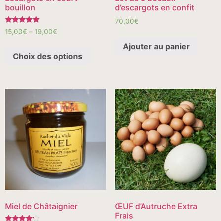
bouillon
d’escargots en confit
70,00
€
Note
15,00
€
–
19,00
€
5.00
sur 5
Ajouter au panier
Choix des options
Miel de Châtaignier
ŒUF d’Autruche Extra
Frais