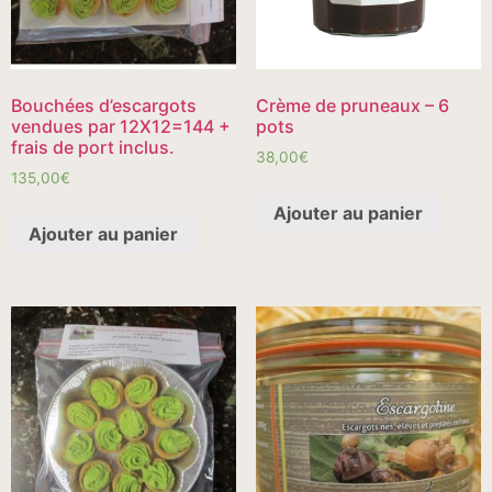
Bouchées d’escargots
Crème de pruneaux – 6
vendues par 12X12=144 +
pots
frais de port inclus.
38,00
€
135,00
€
Ajouter au panier
Ajouter au panier